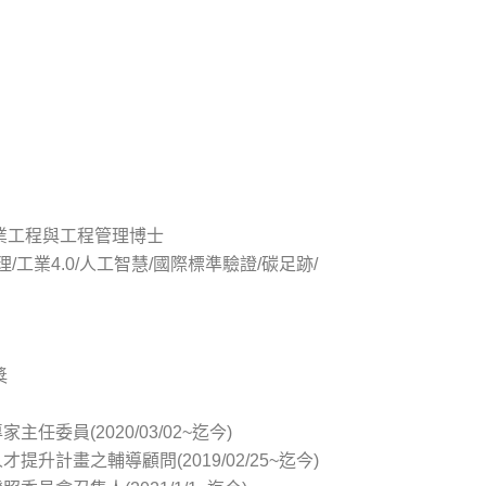
業工程與工程管理博士
/工業4.0/人工智慧/國際標準驗證/碳足跡/
獎
委員(2020/03/02~迄今)
升計畫之輔導顧問(2019/02/25~迄今)