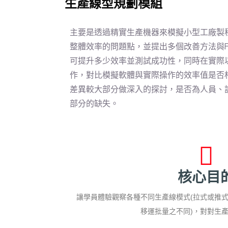
生產線型規劃模組
主要是透過精實生產機器來模擬小型工廠製
整體效率的問題點，並提出多個改善方法與Fl
可提升多少效率並測試成功性，同時在實際
作，對比模擬軟體與實際操作的效率值是否
差異較大部分做深入的探討，是否為人員、
部分的缺失。
核心目
讓學員體驗觀察各種不同生產線模式(拉式或推
移運批量之不同)，對對生