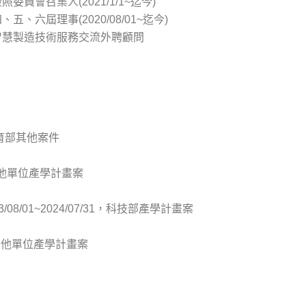
員會召集人(2021/1/1~迄今)
、六屆理事(2020/08/01~迄今)
智慧製造技術服務交流外聘顧問
教育部其他案件
7，其他單位產學計畫案
1~2024/07/31，科技部產學計畫案
，其他單位產學計畫案