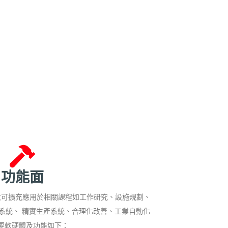
功能面
故可擴充應用於相關課程如工作研究、設施規劃、
產系統、 精實生產系統、合理化改善、工業自動化
要軟硬體及功能如下：