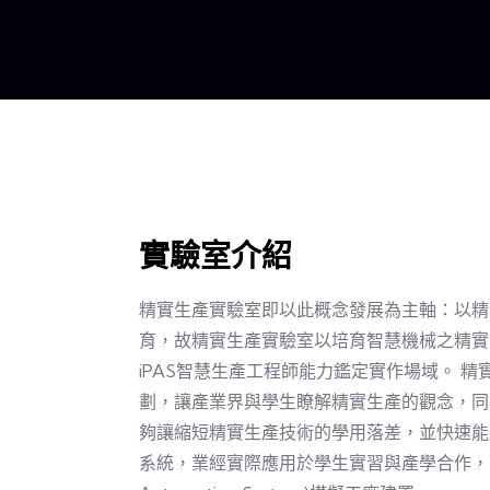
實驗室介紹
精實生產實驗室即以此概念發展為主軸：以精實生
育，故精實生產實驗室以培育智慧機械之精實
iPAS智慧生產工程師能力鑑定實作場域。
劃，讓產業界與學生瞭解精實生產的觀念，同
夠讓縮短精實生產技術的學用落差，並快速能
系統，業經實際應用於學生實習與產學合作，