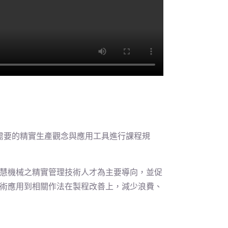
所需要的精實生產觀念與應用工具進行課程規
慧機械之精實管理技術人才為主要導向，並促
術應用到相關作法在製程改善上，減少浪費、