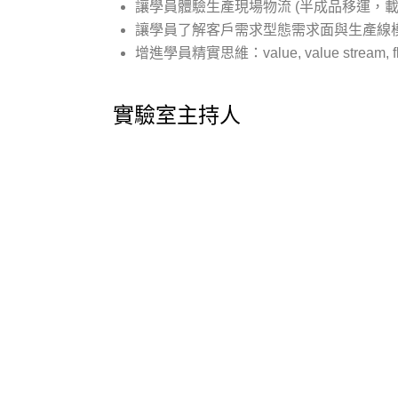
讓學員體驗生產現場物流 (半成品移運，
讓學員了解客戶需求型態需求面與生產線
增進學員精實思維：value, value stream, flow,
實驗室主持人