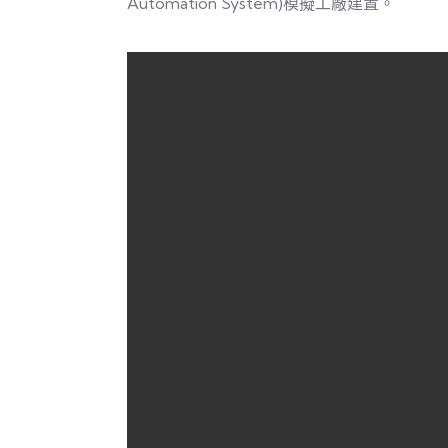
Automation System)模擬工廠建置。