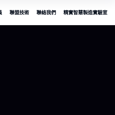
員
聯盟技術
聯絡我們
精實智慧製造實驗室