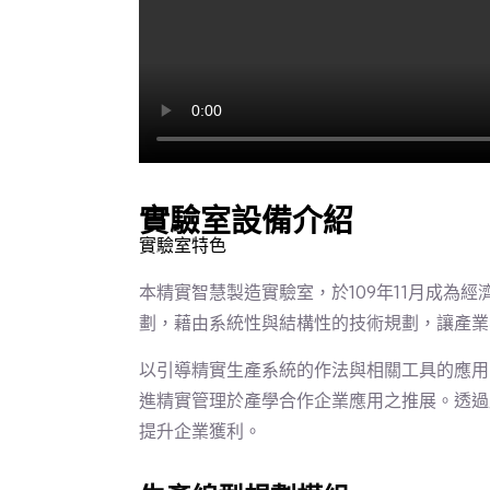
實驗室設備介紹
實驗室特色
本精實智慧製造實驗室，於109年11月成為
劃，藉由系統性與結構性的技術規劃，讓產業
以引導精實生產系統的作法與相關工具的應用
進精實管理於產學合作企業應用之推展。透過
提升企業獲利。