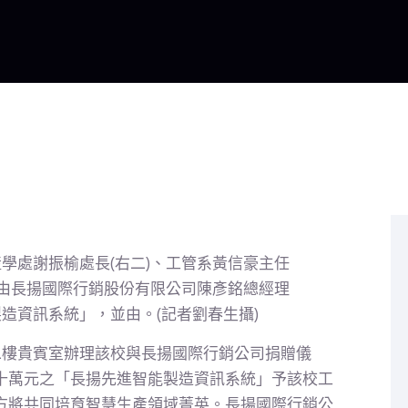
二樓貴賓室辦理該校與長揚國際行銷公司捐贈儀
十萬元之「長揚先進智能製造資訊系統」予該校工
方將共同培育智慧生產領域菁英。長揚國際行銷公