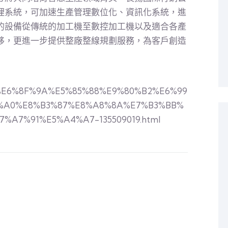
理系統，可加速生產管理數位化、資訊化系統，進
的設備從傳統的加工機至數控加工機以及適合各產
移，更進一步提供整廠整線規劃服務，為客戶創造
%B7%E6%8F%9A%E5%85%88%E9%80%B2%E6%99
%A0%E8%B3%87%E8%A8%8A%E7%B3%BB%
%A7%91%E5%A4%A7-135509019.html